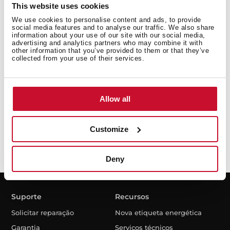
This website uses cookies
We use cookies to personalise content and ads, to provide
social media features and to analyse our traffic. We also share
information about your use of our site with our social media,
advertising and analytics partners who may combine it with
other information that you’ve provided to them or that they’ve
Li e aceito o tratamento dos meus dados pessoais
collected from your use of their services.
conforme descrito na
Política de Privacidade.
Desejo receber comunicações comerciais da TEKA
nos termos descritos na
Política de Privacidade.
Allow all
Customize
Deny
Suporte
Recursos
Solicitar reparação
Nova etiqueta energética
Garantia
Serviços técnicos