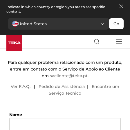
Indicate in which country or region you are to see specific
content.
United States
Go
Contactos
Para qualquer problema relacionado com um produto,
entre em contato com o Serviço de Apoio ao Cliente
em
sacliente@teka.pt
.
Ver F.A.Q.
|
Pedido de Assistência
|
Encontre um
Serviço Técnico
Nome