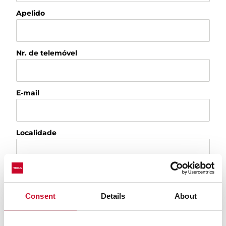
Apelido
Nr. de telemóvel
E-mail
Localidade
País
Consent
Details
About
Por favor, diga-nos o motivo do seu pedido