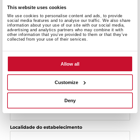
Modelo
This website uses cookies
Modelo ou número de série
We use cookies to personalise content and ads, to provide
social media features and to analyse our traffic. We also share
information about your use of our site with our social media,
Data de instalação do equipamento
advertising and analytics partners who may combine it with
other information that you’ve provided to them or that they’ve
collected from your use of their services.
Data de compra
Allow all
Estabelecimento de compra
Customize
Deny
Morada do estabelecimento
Localidade do estabelecimento