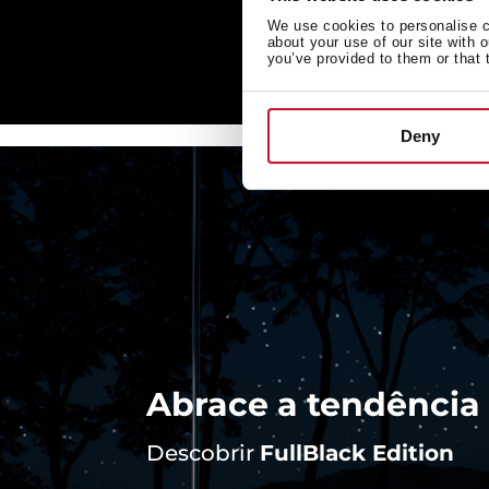
We use cookies to personalise co
about your use of our site with 
you’ve provided to them or that 
Deny
Abrace a tendênci
Descobrir
FullBlack Edition