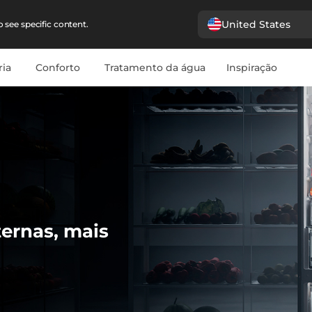
United States
 see specific content.
ria
Conforto
Tratamento da água
Inspiração
ernas, mais