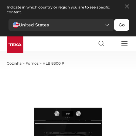
Indicate in which country or region you are to see specific
content.
United States
Go
Cozinha
>
Fornos
>
HLB 8300 P