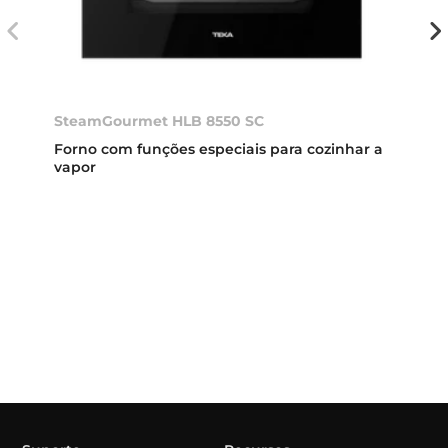
SteamGourmet HLB 8550 SC
Forno com funções especiais para cozinhar a
vapor