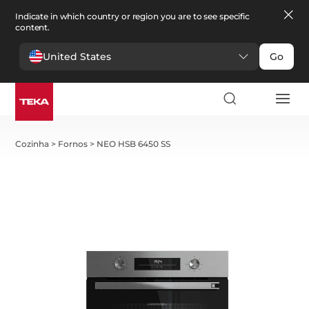
Indicate in which country or region you are to see specific
content.
United States
Go
Cozinha
>
Fornos
>
NEO HSB 6450 SS