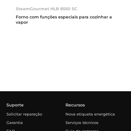
SteamGourmet HLB 8550 SC
Forno com funções especiais para cozinhar a
vapor
Suporte
Recursos
Solicitar reparação
Nova etiqueta energética
Garantia
Serviços técnicos