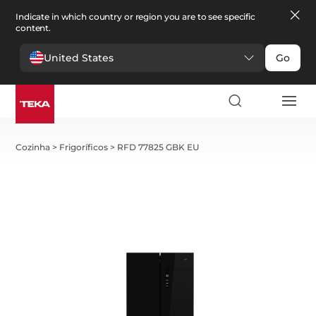
Indicate in which country or region you are to see specific
content.
United States
Go
Cozinha
>
Frigoríficos
>
RFD 77825 GBK EU