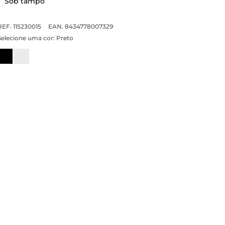
Sob tampo
REF. 115230015
EAN. 8434778007329
Selecione uma cor:
Preto