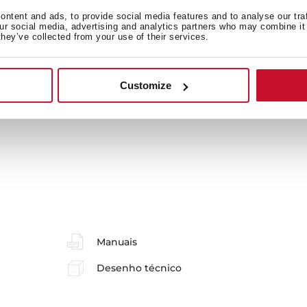
Bacia principal
Ou
ntent and ads, to provide social media features and to analyse our tra
our social media, advertising and analytics partners who may combine it 
they’ve collected from your use of their services.
Lay out do lava-louças
Ac
Customize
Manuais
Desenho técnico