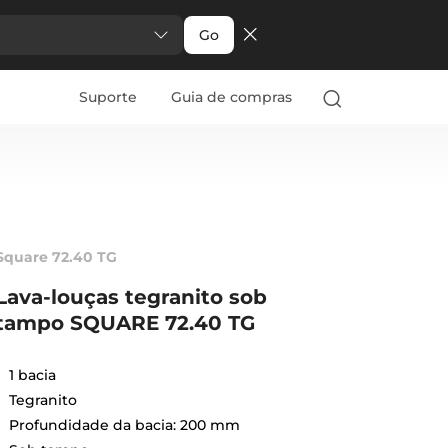
Go
Suporte
Guia de compras
Square 72.40 TG
Lava-louças tegranito sob
tampo SQUARE 72.40 TG
1 bacia
Tegranito
Profundidade da bacia: 200 mm