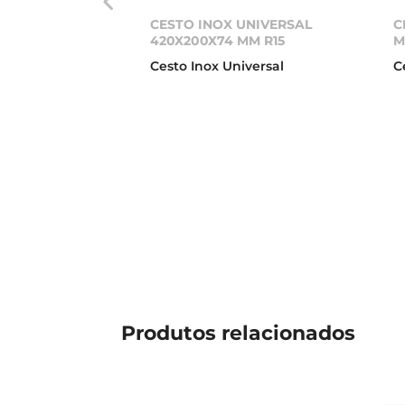
CESTO INOX UNIVERSAL
C
420X200X74 MM R15
Cesto Inox Universal
C
Produtos
relacionados