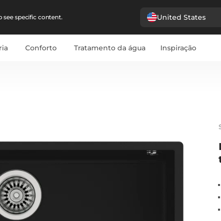
United States
 see specific content.
ria
Conforto
Tratamento da água
Inspiração