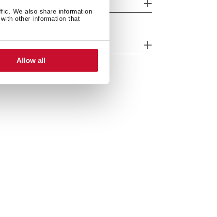
tras características
ffic. We also share information
with other information that
essórios
Allow all