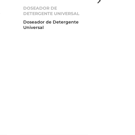
DOSEADOR DE
TAMPA INOX
O
DETERGENTE UNIVERSAL
VÁLVULA
Doseador de Detergente
Tampa inox pa
Universal