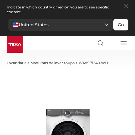
Indicate in which country or region you are to see specific
content.
United States
Go
Lavandaria
>
Máquinas de lavar roupa
>
WMK 71240 WH