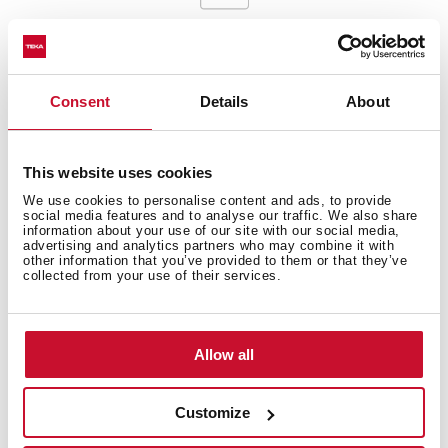
Consent
Details
About
Medidas interiores
This website uses cookies
We use cookies to personalise content and ads, to provide
social media features and to analyse our traffic. We also share
Medidas gerais
information about your use of our site with our social media,
advertising and analytics partners who may combine it with
other information that you’ve provided to them or that they’ve
collected from your use of their services.
Ficha do Produto
Allow all
Customize
Fonte de energia