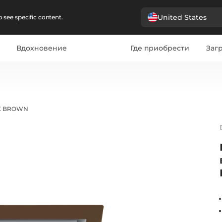
United States
 see specific content.
Вдохновение
Где приобрести
Загр
CK BROWN