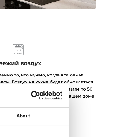
вежий воздух
нно то, что нужно, когда вся семья
лом. Воздух на кухне будет обновляться
иминутными циклами с перерывами по 50
здражающих запахов, пусть в вашем доме
царит свежесть.
About