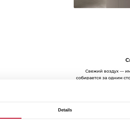
С
Свежий воздух — име
собирается за одним сто
24 часа в сутки, десят
минут. Избавьтесь от ра
Details