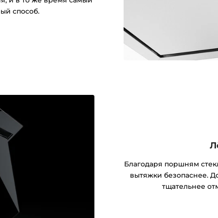
, и в то же время самый
ый способ.
Л
Благодаря поршням стекл
вытяжки безопаснее. 
тщательнее от