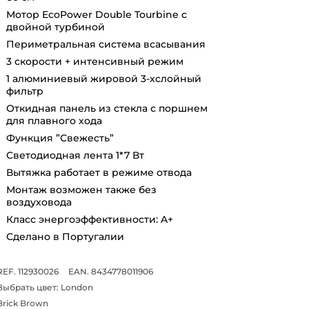
Мотор EcoPower Double Tourbine с
двойной турбиной
Периметральная система всасывания
3 скорости + интенсивный режим
1 алюминиевый жировой 3-хслойный
фильтр
Откидная панель из стекла с поршнем
для плавного хода
Функция ”Свежесть”
Светодиодная лента 1*7 Вт
Вытяжка работает в режиме отвода
Монтаж возможен также без
воздуховода
Класс энергоэффективности: A+
Сделано в Португалии
REF. 112930026
EAN. 8434778011906
Выбрать цвет:
London
Brick Brown