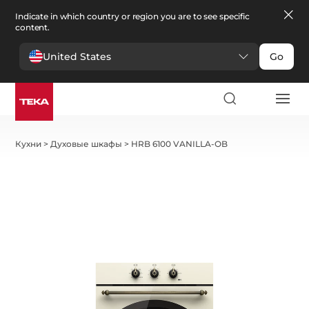
Indicate in which country or region you are to see specific
content.
United States
Go
Кухни
>
Духовые шкафы
>
HRB 6100 VANILLA-OB