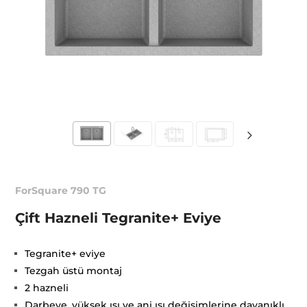
ForSquare 790 TG
Çift Hazneli Tegranite+ Eviye
Tegranite+ eviye
Tezgah üstü montaj
2 hazneli
Darbeye, yüksek ısı ve ani ısı değişimlerine dayanıklı