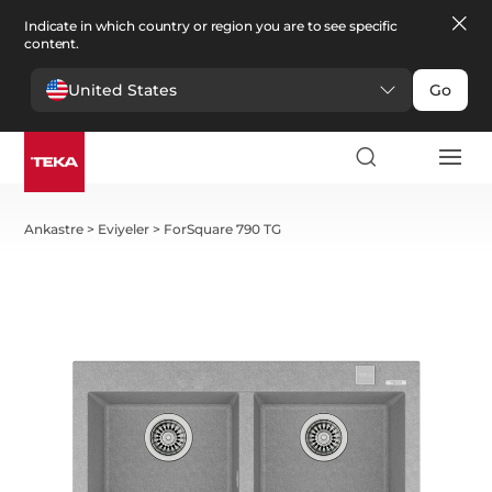
Indicate in which country or region you are to see specific
content.
United States
Go
Ankastre
>
Eviyeler
>
ForSquare 790 TG