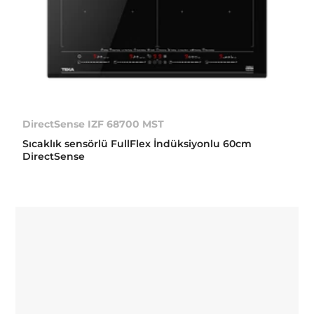
DirectSense IZF 68700 MST
Sıcaklık sensörlü FullFlex İndüksiyonlu 60cm
DirectSense