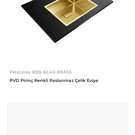
FlexLinea RS15 50.40 BRASS
PVD Pirinç Renkli Paslanmaz Çelik Eviye