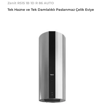
Zenit RS15 1B 1D R 86 AUTO
Tek Hazne ve Tek Damlalıklı Paslanmaz Çelik Eviye