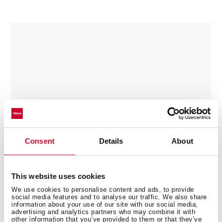
Consent
Details
About
This website uses cookies
We use cookies to personalise content and ads, to provide
social media features and to analyse our traffic. We also share
information about your use of our site with our social media,
ML 8220 BIS L
advertising and analytics partners who may combine it with
other information that you’ve provided to them or that they’ve
Ankastre mikrodalga fırın + ızgara