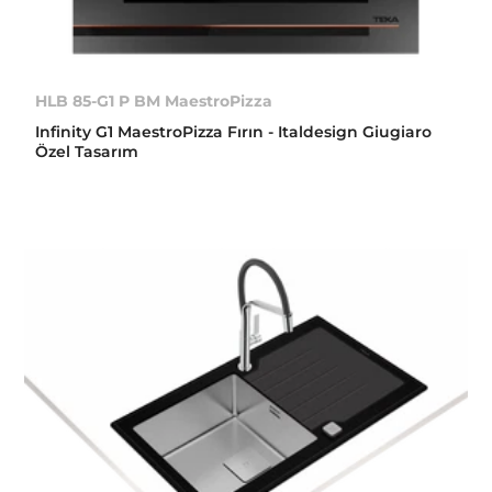
HLB 85-G1 P BM MaestroPizza
Infinity G1 MaestroPizza Fırın - Italdesign Giugiaro
Özel Tasarım