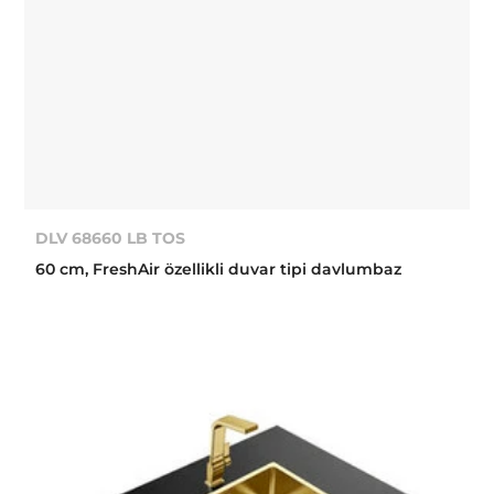
DLV 68660 LB TOS
60 cm, FreshAir özellikli duvar tipi davlumbaz