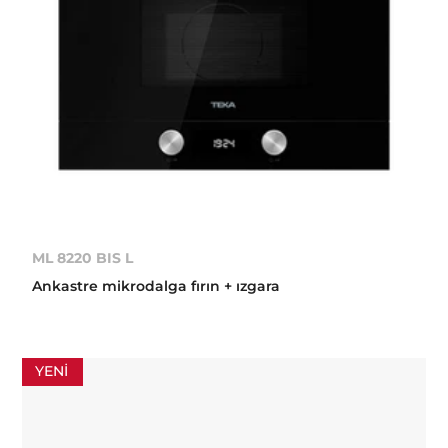
ML 8220 BIS L
Ankastre mikrodalga fırın + ızgara
YENI