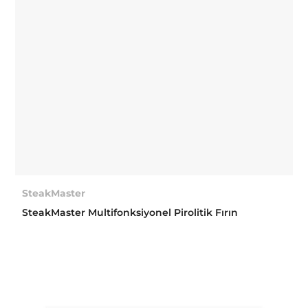
SteakMaster
SteakMaster Multifonksiyonel Pirolitik Fırın