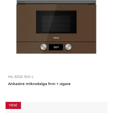
ML 8220 BIS L
Ankastre mikrodalga fırın + ızgara
YENI