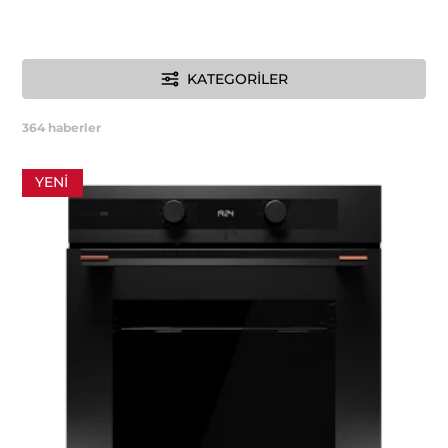
KATEGORILER
364
haberler
YENI