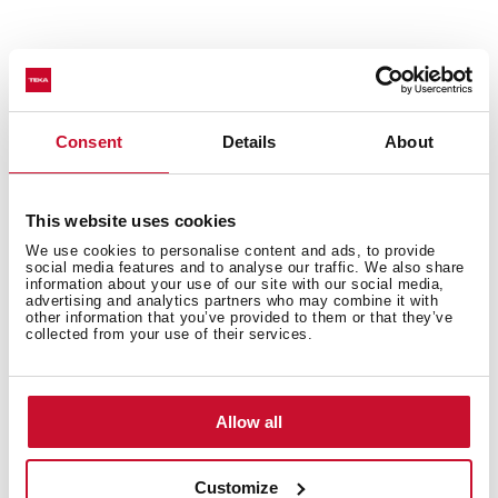
Вас також може зацікавити
Consent
Details
About
This website uses cookies
Посібники користувача
We use cookies to personalise content and ads, to provide
Картка товару
social media features and to analyse our traffic. We also share
information about your use of our site with our social media,
advertising and analytics partners who may combine it with
Технічне креслення
other information that you’ve provided to them or that they’ve
collected from your use of their services.
Високоякісні зображення
Allow all
Customize