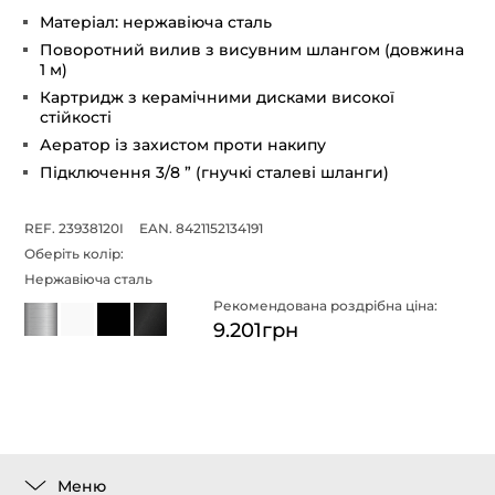
Матеріал: нержавіюча сталь
Поворотний вилив з висувним шлангом (довжина
1 м)
Картридж з керамічними дисками високої
стійкості
Аератор із захистом проти накипу
Підключення 3/8 ” (гнучкі сталеві шланги)
REF. 23938120I
EAN. 8421152134191
Оберіть колір:
Нержавіюча сталь
Рекомендована роздрібна ціна:
9.201грн
Меню