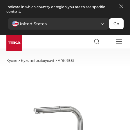
Indicate in which country or region you are to see specific
content.
United States
Go
Кухня
>
Кухонні змішувачі
>
ARK 938I