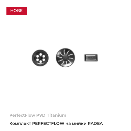
НОВЕ
PerfectFlow PVD Titanium
Комплект PERFECTFLOW на мийки RADEA