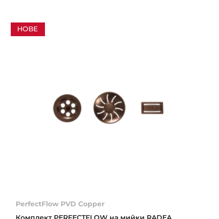
НОВЕ
PerfectFlow PVD Copper
Комплект PERFECTFLOW на мийки RADEA