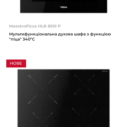
MaestroPizza HLB 8510 P
Мультифункціональна духова шафа з функцією
"піца" 340ºC
НОВЕ