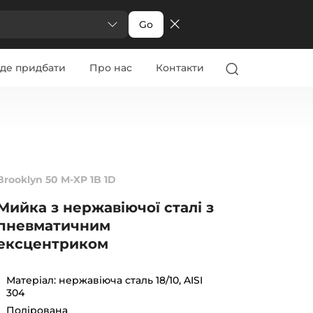
Go
де придбати
Про нас
Контакти
Brooklyn 50 M-XP 1B 1D
Мийка з нержавіючої сталі з
пневматичним
ексцентриком
Матеріал: нержавіюча сталь 18/10, AISI
304
Полірована