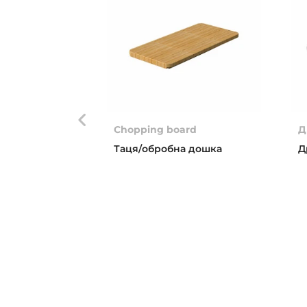
Chopping board
Д
Таця/обробна дошка
Д