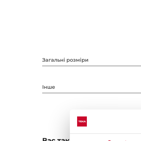
Загальні розміри
Інше
Вас також може зацікави