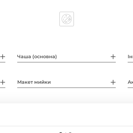
Чаша (основна)
Ін
Макет мийки
А
ти