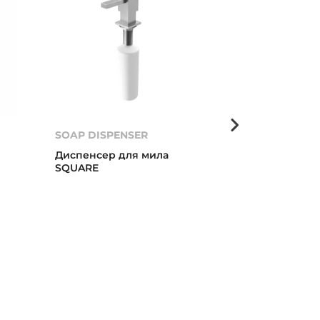
SOAP DISPENSER
Диспенсер д
Диспенсер для мила
Диспенсер д
SQUARE