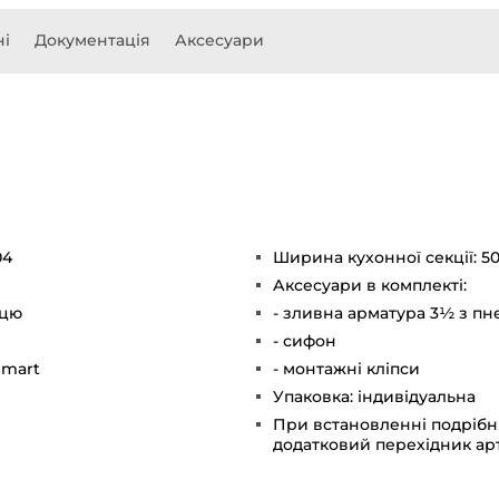
ні
Документація
Аксесуари
04
Ширина кухонної секції: 5
Аксесуари в комплекті:
ицю
- зливна арматура 3½ з 
- сифон
Smart
- монтажні кліпси
Упаковка: індивідуальна
При встановленні подрібн
додатковий перехідник арт