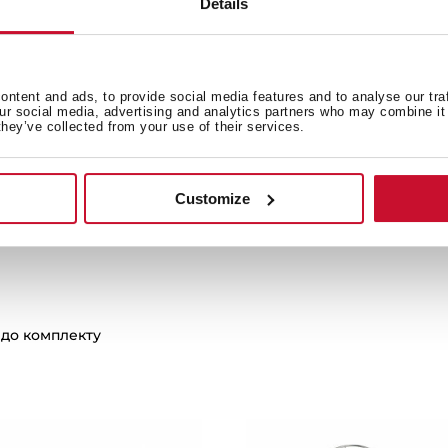
Details
Технічне креслення
ntent and ads, to provide social media features and to analyse our tra
our social media, advertising and analytics partners who may combine it 
ажу
Креслення верхньої установки
they’ve collected from your use of their services.
Customize
 до комплекту