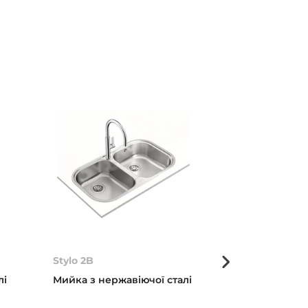
Stylo 2B
Classic 1B ½D
лі
Мийка з нержавіючої сталі
Мийка з нерж