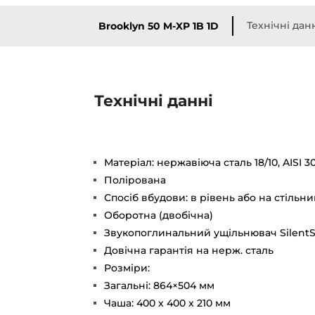
Технічні дан
Brooklyn 50 M-XP 1B 1D
Технічні данні
Матеріал: нержавіюча сталь 18/10, AISI 3
Полірована
Спосіб вбудови: в рівень або на стільн
Оборотна (двобічна)
Звукопоглинальний ущільнювач Silent
Довічна гарантія на нерж. сталь
Розміри:
Загальні: 864×504 мм
Чаша: 400 x 400 x 210 мм