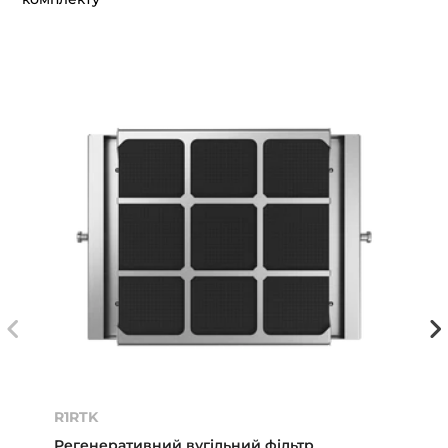
R1RTK
Регенеративний вугільний фільтр