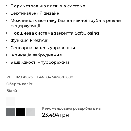
Периметральна витяжна система
Вертикальний дизайн
Можливість монтажу без витяжної труби в режимі
рециркуляції
Поршнева система закриття SoftClosing
Функція FreshAir
Сенсорна панель управління
Індикація забруднення
3 швидкості + турборежим
REF. 112930025
EAN. 8434778011890
Оберіть колір:
Білий
Рекомендована роздрібна ціна:
23.494грн