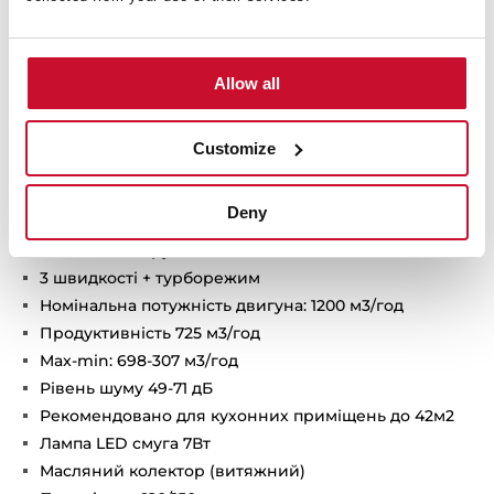
Периметральна витяжна система
Вертикальний дизайн
Можливість монтажу без витяжної труби в режимі
Allow all
рециркуляції
Поршнева система закриття SoftClosing
Функція FreshAir: 24 години (10 хв увімкнено, 50 хв
Customize
вимкнено)
Сенсорна панель управління
Deny
Таймер
Індикація забруднення
3 швидкості + турборежим
Номінальна потужність двигуна: 1200 м3/год
Продуктивність 725 м3/год
Max-min: 698-307 м3/год
Рівень шуму 49-71 дБ
Рекомендовано для кухонних приміщень до 42м2
Лампа LED смуга 7Вт
Масляний колектор (витяжний)