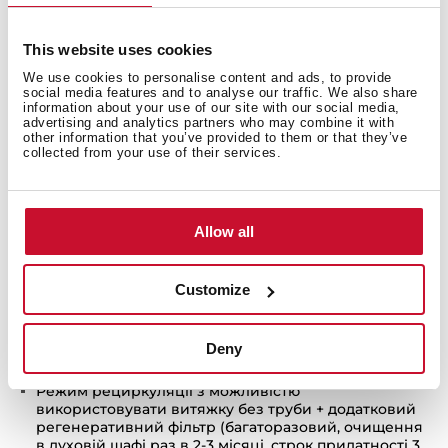
вимкнено)
Сенсорна панель управління
This website uses cookies
Таймер
We use cookies to personalise content and ads, to provide
Індикація забруднення
social media features and to analyse our traffic. We also share
information about your use of our site with our social media,
3 швидкості + турборежим
advertising and analytics partners who may combine it with
other information that you’ve provided to them or that they’ve
Номінальна потужність двигуна: 1200 м3/год
collected from your use of their services.
Продуктивність 725 м3/год
Max-min: 698-307 м3/год
Рівень шуму 49-71 дБ
Allow all
Рекомендовано для кухонних приміщень до 42м2
Лампа LED смуга 7Вт
Customize
Масляний колектор (витяжний)
Перехідник 120/150 мм
Ширина: 900 мм
Deny
Опція:
Режим рециркуляції з можливістю
використовувати витяжку без труби + додатковий
регенеративний фільтр (багаторазовий, очищення
в духовій шафі раз в 2-3 місяці, строк придатності 3