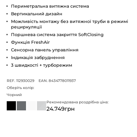
Периметральна витяжна система
Вертикальний дизайн
Можливість монтажу без витяжної труби в режимі
рециркуляції
Поршнева система закриття SoftClosing
Функція FreshAir
Сенсорна панель управління
Індикація забруднення
3 швидкості + турборежим
REF. 112930029
EAN. 8434778011937
Оберіть колір:
Чорний
Рекомендована роздрібна ціна:
24.749грн