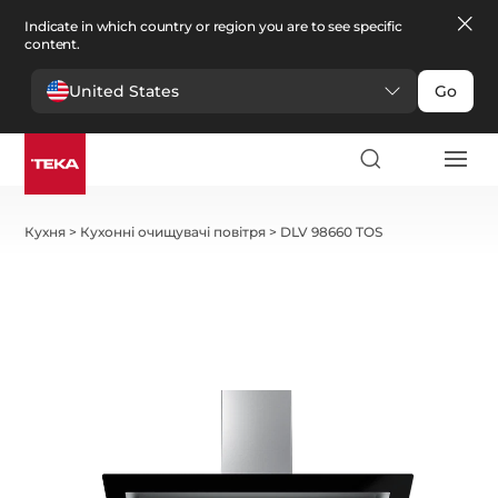
Indicate in which country or region you are to see specific
content.
United States
Go
Кухня
>
Кухонні очищувачі повітря
>
DLV 98660 TOS