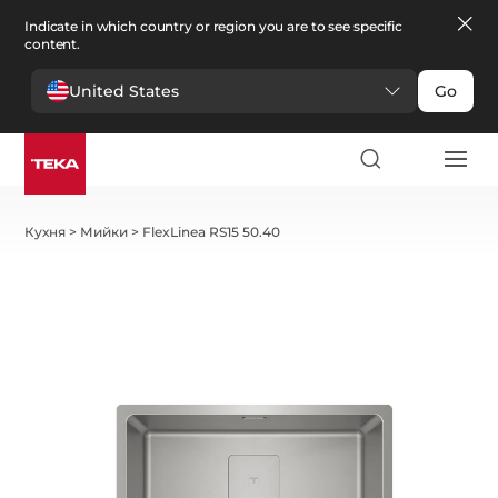
Indicate in which country or region you are to see specific
content.
United States
Go
Кухня
>
Мийки
>
FlexLinea RS15 50.40