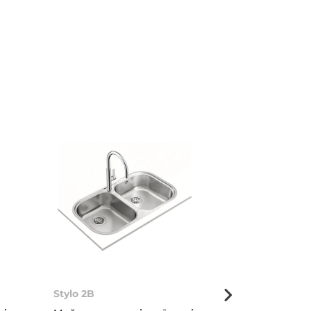
Stylo 2B
Classic 1B ½D