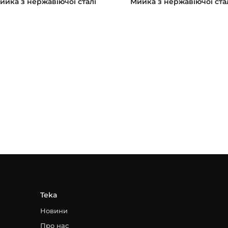
ийка з нержавіючої сталі
Мийка з нержавіючої ста
Teka
Новини
Про нас