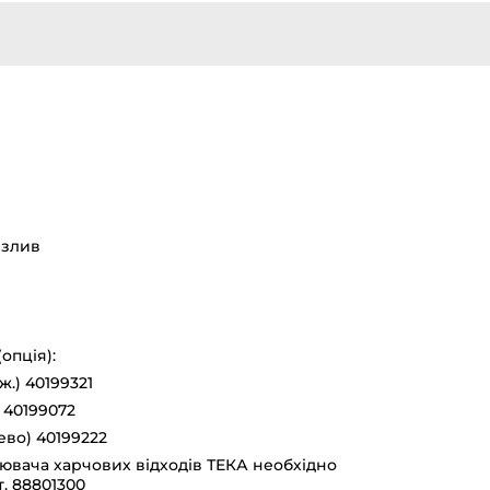
 злив
опція):
.) 40199321
 40199072
ево) 40199222
ювача харчових відходів ТЕКА необхідно
. 88801300