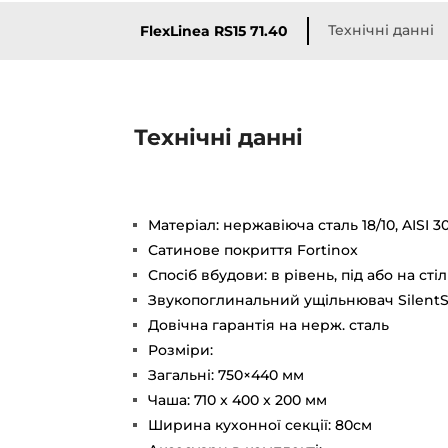
Технічні данні
FlexLinea RS15 71.40
Технічні данні
Матеріал: нержавіюча сталь 18/10, AISI 3
Сатинове покриття Fortinox
Спосіб вбудови: в рівень, під або на ст
Звукопоглинальний ущільнювач Silent
Довічна гарантія на нерж. сталь
Розміри:
Загальні: 750×440 мм
Чаша: 710 x 400 x 200 мм
Ширина кухонної секції: 80см