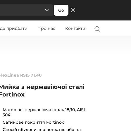
Go
де придбати
Про нас
Контакти
FlexLinea RS15 71.40
Мийка з нержавіючої сталі
Fortinox
Матеріал: нержавіюча сталь 18/10, AISI
304
Сатинове покриття Fortinox
Спосіб вбудови: в рівень, під або на