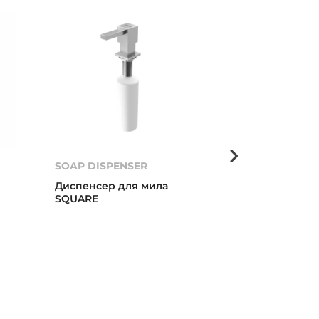
SOAP DISPENSER
Диспенсер д
Диспенсер для мила
Диспенсер д
SQUARE