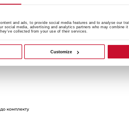
ти
ntent and ads, to provide social media features and to analyse our tra
our social media, advertising and analytics partners who may combine it 
they’ve collected from your use of their services.
Технічне креслення
системи
Креслення для прихованого монтажу
Customize
Високоякісні зображення
 до комплекту