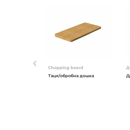
Chopping board
Д
Таця/обробна дошка
Д