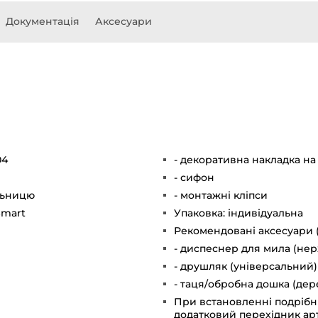
Документація
Аксесуари
04
- декоративна накладка на
- сифон
ільницю
- монтажні кліпси
Smart
Упаковка: індивідуальна
Рекомендовані аксесуари (
- диспеснер для мила (нерж
- друшляк (універсальний)
- таця/обробна дошка (дер
При встановленні подрібн
додатковий перехідник арт