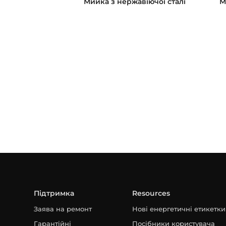
Мийка з нержавіючої сталі
М
Підтримка
Resources
Заява на ремонт
Нові енергетичні етикетки
Гарантійні
Посібники користувача