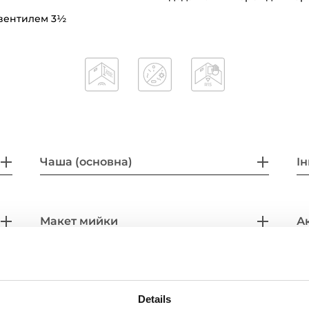
 вентилем 3½
Чаша (основна)
Ін
Макет мийки
А
Details