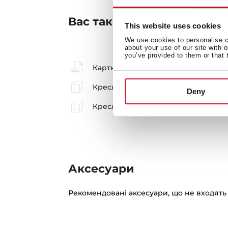
Вас також може зацікави
This website uses cookies
We use cookies to personalise co
about your use of our site with 
you’ve provided to them or that 
Картка товару
Креслення для монтажу підвісної 
Deny
Креслення верхньої установки
Аксесуари
Рекомендовані аксесуари, що не входять