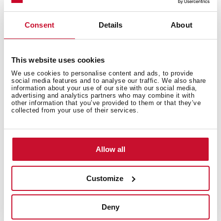
"Механічна панель управління
Consent
Details
About
3 швидкості
Номінальна потужність двигуна: 756 м3/год
Продуктивність: 388 м3/год
This website uses cookies
Max-min: 388-214 м3/год
We use cookies to personalise content and ads, to provide
Рівень шуму: 51-69 дБ
social media features and to analyse our traffic. We also share
information about your use of our site with our social media,
Рекомендовано для кухонних приміщень до 19м2
advertising and analytics partners who may combine it with
other information that you’ve provided to them or that they’ve
Лампа LED смуга 6Вт
collected from your use of their services.
Клапан зворотної тяги
Колір: чорне скло
Ширина: 550 мм"
Allow all
Customize
Deny