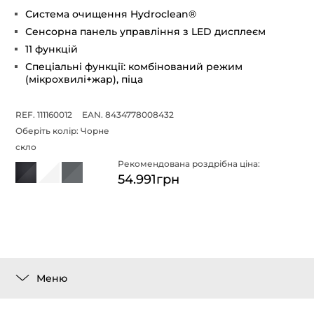
Система очищення Hydroclean®
Сенсорна панель управління з LED дисплеєм
11 функцій
Спеціальні функції: комбінований режим
(мікрохвилі+жар), піца
REF. 111160012
EAN. 8434778008432
Оберіть колір:
Чорне
скло
Рекомендована роздрібна ціна:
54.991грн
Меню