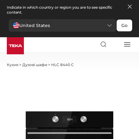
Indicate in which country or region you are to see specific
content.
United States
Go
Кухня
>
Духові шафи
>
HLC 8440 C