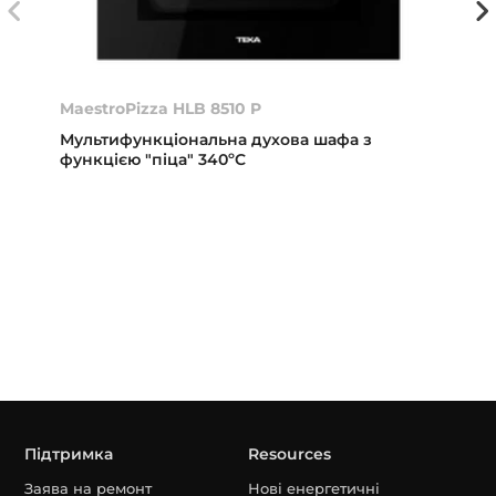
MaestroPizza HLB 8510 P
Мультифункціональна духова шафа з
функцією "піца" 340ºC
Підтримка
Resources
Заява на ремонт
Нові енергетичні