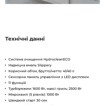
Технічні данні
Система очищення HydrocleanЕСO
Надміцна емаль Slippery
Корисний об’єм, брутто/нетто: 41/40 л
Сенсорна панель управління з LED дисплеєм
11 функцій
Турборежим: 1600 Вт, максі гриль: 2500 Вт
Мікрохвилі (5 рівнів): 1000 Вт
Швидкий старт 30 сек