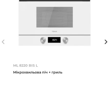
ML 8220 BIS L
Мікрохвильова піч + гриль