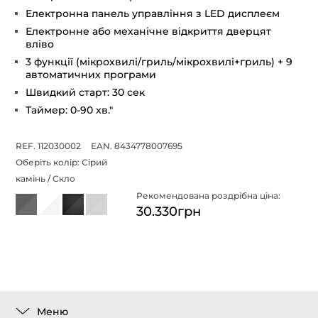
Електронна панель управління з LED дисплеєм
Електронне або механічне відкриття дверцят
вліво
3 функції (мікрохвилі/гриль/мікрохвилі+гриль) + 9
автоматичних програми
Швидкий старт: 30 сек
Таймер: 0-90 хв."
REF. 112030002
EAN. 8434778007695
Оберіть колір:
Сірий
камінь / Скло
Рекомендована роздрібна ціна:
30.330грн
Меню