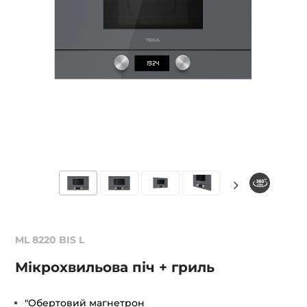
ML 8220 BIS L
Мікрохвильова піч + гриль
"Обертовий магнетрон