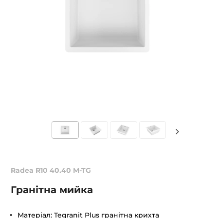
Radea R10 40.40 M-TG
Гранітна мийка
Матеріал: Tegranit Plus гранітна крихта