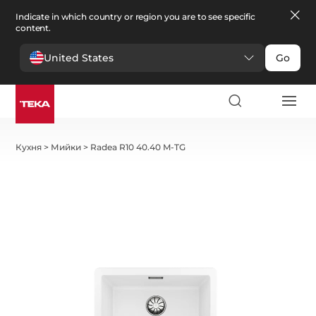
Indicate in which country or region you are to see specific
content.
United States
Go
Кухня
>
Мийки
>
Radea R10 40.40 M-TG