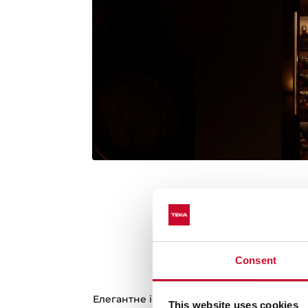
Consent
Ефективне освіт
Елегантне і рівномірне освітлення ідеал
This website uses cookies