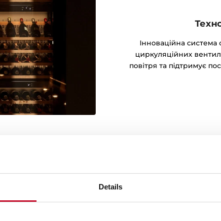
Техно
Інноваційна система
циркуляційних вентил
повітря та підтримує по
Details
лення
ьно підходить для догляду