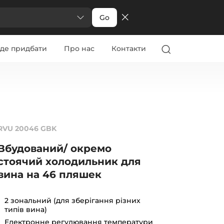
Go
де придбати
Про нас
Контакти
RVU 20046 GBK
Вбудований/ окремо
стоячий холодильник для
вина на 46 пляшек
2 зональний (для зберігання різних
типів вина)
Електронне регулювання температури