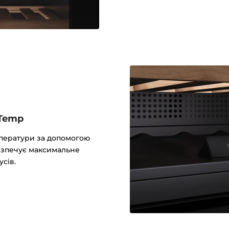
lTemp
мператури за допомогою
безпечує максимальне
усів.