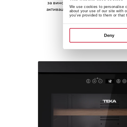
за вином. Його систему освітлення 
We use cookies to personalise co
активацію під час відкривання двер
about your use of our site with 
you’ve provided to them or that 
внутрішнє освітле
Deny