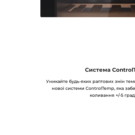
Система Contro
Уникайте будь-яких раптових змін те
нової системи ControlTemp, яка за
коливання +/-5 град