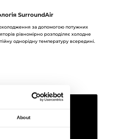
логія SurroundAir
 охолодження за допомогою потужних
яторів рівномірно розподіляє холодне
стійну однорідну температуру всередині.
About