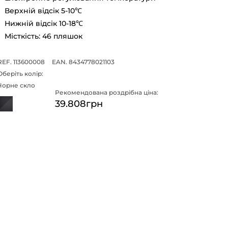
Верхній відсік 5-10℃
Нижній відсік 10-18℃
Місткість: 46 пляшок
REF. 113600008
EAN. 8434778021103
Оберіть колір:
Чорне скло
Рекомендована роздрібна ціна:
39.808грн