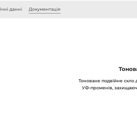
ічні данні
Документація
Тонов
Тоноване подвійне скло 
УФ-променів, захищаюч