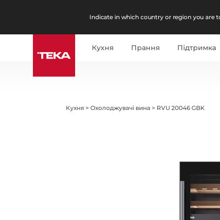
Indicate in which country or region you are to
Кухня
Прання
Підтримка
Кухня
>
Охолоджувачі вина
>
RVU 20046 GBK