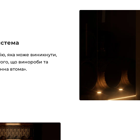
истема
ію, яка може виникнути,
того, що винороби та
нна втома».