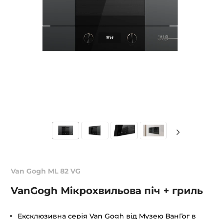
Van Gogh ML 82 VG
VanGogh Мікрохвильова піч + гриль
Ексклюзивна серія Van Gogh від Музею ВанГог в