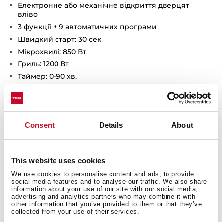
Електронне або механічне відкриття дверцят
вліво
3 функції + 9 автоматичних програми
Швидкий старт: 30 сек
Мікрохвилі: 850 Вт
Гриль: 1200 Вт
Таймер: 0-90 хв.
Розморожування (за часом та вагою)
Системи безпеки та захисту: блокування панелі
управління, відключення при відкритті, примусова
вентиляція
Consent
Details
About
Дверцята 2 скла
В комплекті: посилена решітка, тарілка для
смаження
This website uses cookies
Розміри: 390 х 595 х 334 мм
We use cookies to personalise content and ads, to provide
Максимальна потужність: 2,7 кВт
social media features and to analyse our traffic. We also share
information about your use of our site with our social media,
Підключення: кабель 110 см з вилкою
advertising and analytics partners who may combine it with
other information that you’ve provided to them or that they’ve
collected from your use of their services.