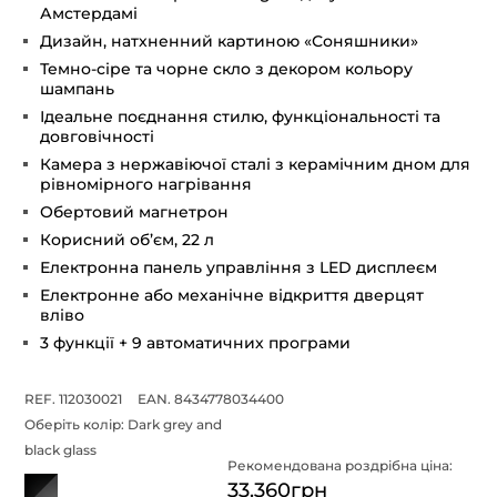
Амстердамі
Дизайн, натхненний картиною «Соняшники»
Темно-сіре та чорне скло з декором кольору
шампань
Ідеальне поєднання стилю, функціональності та
довговічності
Камера з нержавіючої сталі з керамічним дном для
рівномірного нагрівання
Обертовий магнетрон
Корисний об’єм, 22 л
Електронна панель управління з LED дисплеєм
Електронне або механічне відкриття дверцят
вліво
3 функції + 9 автоматичних програми
REF. 112030021
EAN. 8434778034400
Оберіть колір:
Dark grey and
black glass
Рекомендована роздрібна ціна:
33.360грн