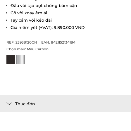
Đầu vòi tạo bọt chống bám cặn
Cổ vòi xoay êm ái
Tay cầm vòi kéo dài
Giá niêm yết (+VAT): 9.890.000 VND
REF. 23938120CN
EAN. 8421152134184
Chọn màu:
Màu Carbon
Thực đơn