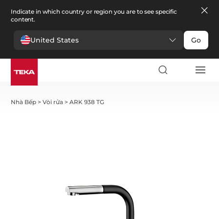
Indicate in which country or region you are to see specific
content.
United States
Go
Nhà Bếp
>
Vòi rửa
>
ARK 938 TG