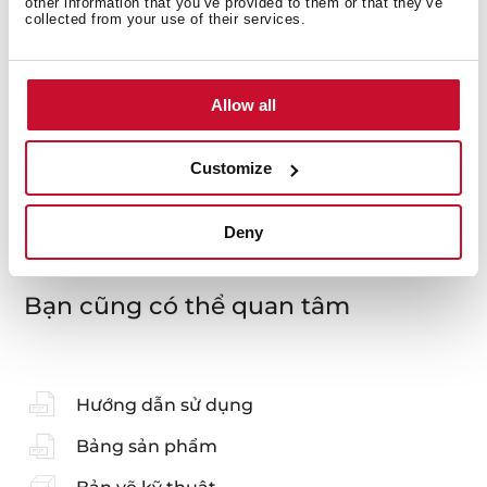
other information that you’ve provided to them or that they’ve
Kích thước trong khoang đôi
collected from your use of their services.
Allow all
Kích thước chung
Customize
Deny
Bạn cũng có thể quan tâm
Hướng dẫn sử dụng
Bảng sản phẩm