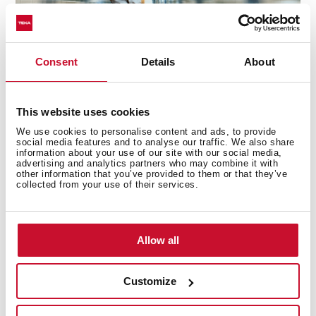
Consent
Details
About
1970-2015
Od 70. let umožnil velký úspěch značky na evropských
This website uses cookies
trzích, kde byla přítomna, aby došlo k rozsáhlé expanzi
na mezinárodní úrovni. Nejprve na zbývajících
We use cookies to personalise content and ads, to provide
social media features and to analyse our traffic. We also share
evropských trzích a později také v Americe, Asii, Africe
information about your use of our site with our social media,
a na Středním východě.
advertising and analytics partners who may combine it with
other information that you’ve provided to them or that they’ve
collected from your use of their services.
Během této doby se značka stala jedním z největších
sportovních sponzorů na celém světě, sponzorovala
fotbalový i basketbalový klub Real Madrid, vlastnila
házenkářský klub, rozjížděla cyklistický tým, účastnila
Allow all
se rally Paříž–Dakar, a podílela se dokonce i na zimních
olympijských hrách.
Customize