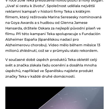
V roce 2018 Teka představila novou pozici a nový slogan:
„Uvař si cestu k životu“. Společnost udělala největší
reklamní kampaň v historii firmy Teka s krátkým
filmem, který režírovala Marina Seresesky nominovaná
na Goya Awards a s hudbou od Glenna Jamese
Hansarda, držitele Oskara za nejlepší původní píseň ve
filmu. Při této kampani Teka spolupracuje s Fundación
Alzheimer España (španělskou nadací pro
Alzheimerovu chorobu). Video mělo během měsíce 13
milionů zhlédnutí, což se v průmyslu stalo rekordem.
V současné době úspěch produktů Teka obletěl celý
svět a značka získala řadu ocenění a dosáhla mnoha
úspěchů, například ve Španělsku najdete produkt
značky Teka v každé druhé domácnosti.