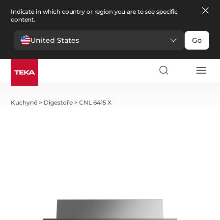
Indicate in which country or region you are to see specific
content.
United States
Go
Kuchyně
>
Digestoře
>
CNL 6415 X