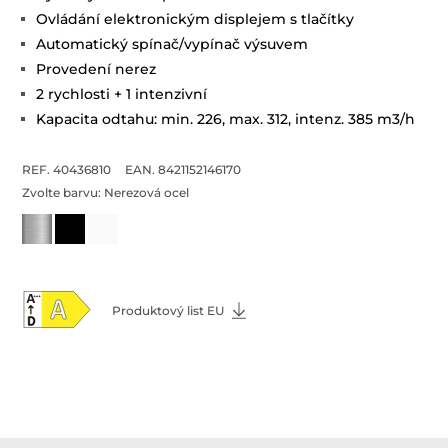
Ovládání elektronickým displejem s tlačítky
Automatický spínač/vypínač výsuvem
Provedení nerez
2 rychlosti + 1 intenzivní
Kapacita odtahu: min. 226, max. 312, intenz. 385 m3/h
REF. 40436810
EAN. 8421152146170
Zvolte barvu:
Nerezová ocel
Produktový list EU