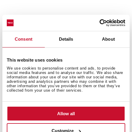
Technické údaje
Consent
Details
About
Výsuvný odsavač par 60 cm
This website uses cookies
Ovládání elektronickým displejem s tlačítky
Automatický spínač/vypínač výsuvem
We use cookies to personalise content and ads, to provide
social media features and to analyse our traffic. We also share
Provedení nerez
information about your use of our site with our social media,
advertising and analytics partners who may combine it with
Plochý nerezový čelní panel s protiotiskovou úpravou
other information that you’ve provided to them or that they’ve
Možnost demontáže čelního panelu
collected from your use of their services.
2 rychlosti + 1 intenzivní
Časovač zastavení
LED osvětlení – 2x 1,5 W
Allow all
Motor EcoPower
Kapacita odtahu: min. 226, max. 312, intenz. 385 m3/h
Customize