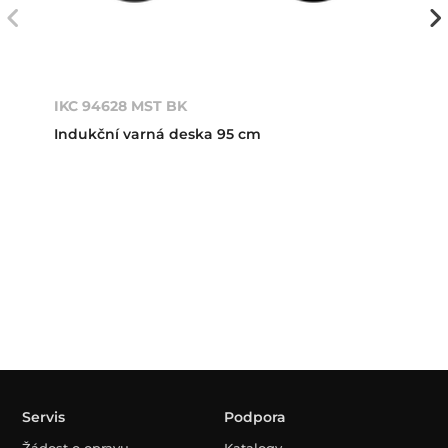
IKC 94628 MST BK
Indukční varná deska 95 cm
Servis
Podpora
Žádost o opravu
Katalogy