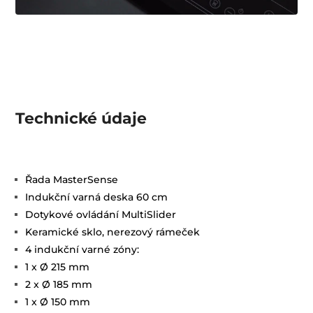
Technické údaje
Řada MasterSense
Indukční varná deska 60 cm
Dotykové ovládání MultiSlider
Keramické sklo, nerezový rámeček
4 indukční varné zóny:
1 x Ø 215 mm
2 x Ø 185 mm
1 x Ø 150 mm