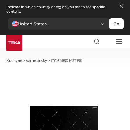
Indicate in which country or region you are to see specific
content.
United States
Go
Kuchyně
>
Varné desky
>
ITC 64630 MST BK