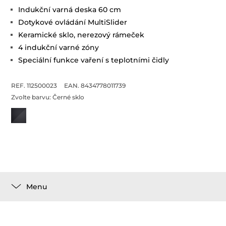
Indukční varná deska 60 cm
Dotykové ovládání MultiSlider
Keramické sklo, nerezový rámeček
4 indukční varné zóny
Speciální funkce vaření s teplotními čidly
REF. 112500023
EAN. 8434778011739
Zvolte barvu:
Černé sklo
Menu