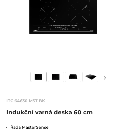
ITC 64630 MST BK
Indukční varná deska 60 cm
Řada MasterSense