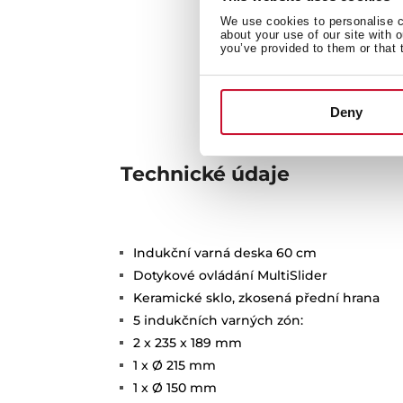
We use cookies to personalise co
about your use of our site with 
you’ve provided to them or that 
Deny
Technické údaje
Indukční varná deska 60 cm
Dotykové ovládání MultiSlider
Keramické sklo, zkosená přední hrana
5 indukčních varných zón:
2 x 235 x 189 mm
1 x Ø 215 mm
1 x Ø 150 mm