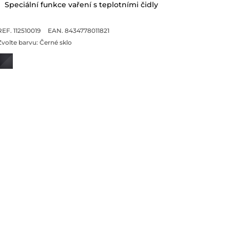
Speciální funkce vaření s teplotními čidly
REF. 112510019
EAN. 8434778011821
Zvolte barvu:
Černé sklo