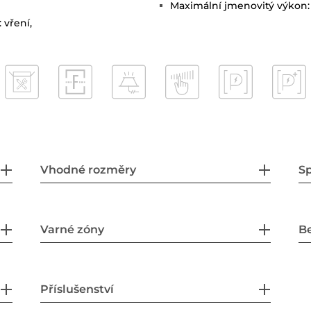
Maximální jmenovitý výkon:
 vření,
Vhodné rozměry
Sp
Varné zóny
B
Příslušenství