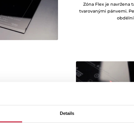
Zóna Flex je navržena t
tvarovanými pánvemi. Per
obdélní
varné desky pro dosažení
Details
skněte požadovaný výkon.
dání se nikdy nezmýlíte.