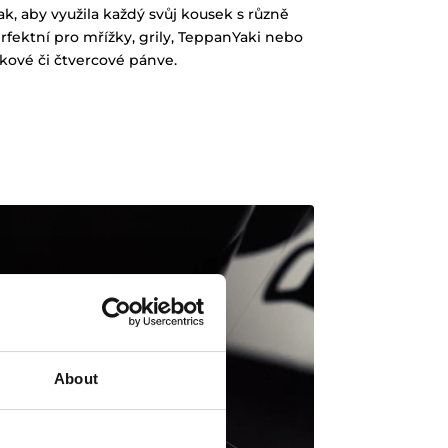
ak, aby využila každý svůj kousek s různě
fektní pro mřížky, grily, TeppanYaki nebo
kové či čtvercové pánve.
About