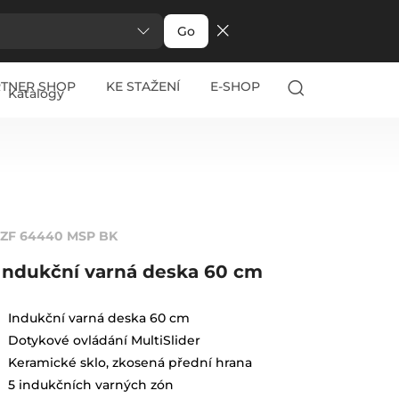
Go
RTNER SHOP
KE STAŽENÍ
E-SHOP
Katalogy
IZF 64440 MSP BK
Indukční varná deska 60 cm
Indukční varná deska 60 cm
Dotykové ovládání MultiSlider
Keramické sklo, zkosená přední hrana
5 indukčních varných zón