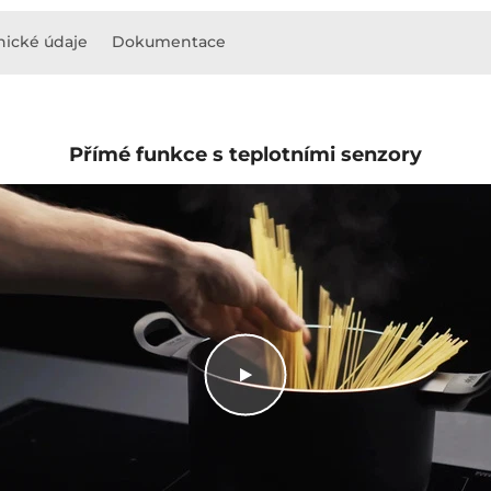
nické údaje
Dokumentace
Přímé funkce s teplotními senzory