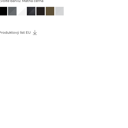
Zvolte barvu:
Matná černá
Produktový list EU