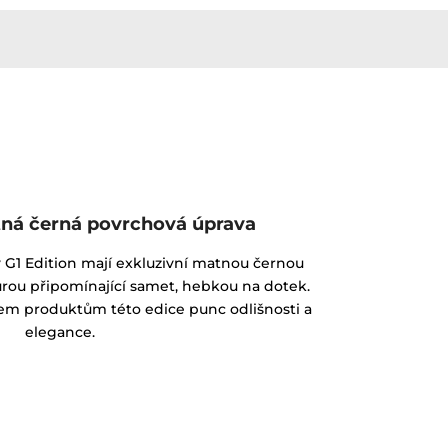
tná černá povrchová úprava
y G1 Edition mají exkluzivní matnou černou
rou připomínající samet, hebkou na dotek.
em produktům této edice punc odlišnosti a
elegance.