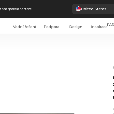
United States
 see specific content.
PA
Vodní řešení
Podpora
Design
Inspirace