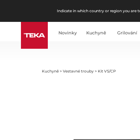
Indicate in which country or region you are to
Novinky
Kuchyně
Grilování
Kuchyně
>
Vestavné trouby
>
Kit VS/CP