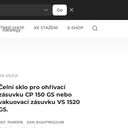
Go
RTNER SHOP
KE STAŽENÍ
E-SHOP
Katalogy
Kit VS/CP
Čelní sklo pro ohřívací
zásuvku CP 150 GS nebo
vakuovací zásuvku VS 1520
GS.
REF. 111490016
EAN. 8434778022438