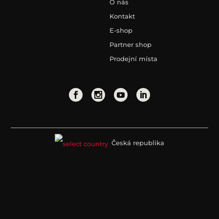
O nás
Kontakt
E-shop
Partner shop
Prodejní místa
Česká republika
Právní informace
Zásady ochrany osobních údajů
Cookies politika
Kanál pro oznamování protispolečenské činnosti
© Copyright 2026. Teka Group