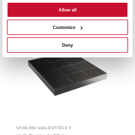
Související produkty
Allow all
Customize
Deny
Uhlík.filtr klas.DVT/DLV !!