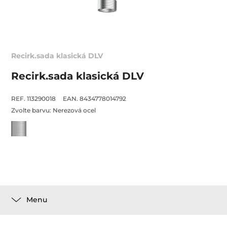
Recirk.sada klasická DLV
Recirk.sada klasická DLV
REF. 113290018
EAN. 8434778014792
Zvolte barvu:
Nerezová ocel
Menu