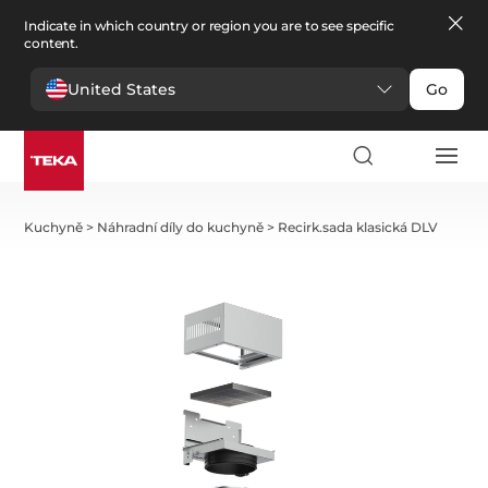
Indicate in which country or region you are to see specific
content.
United States
Go
Kuchyně
>
Náhradní díly do kuchyně
>
Recirk.sada klasická DLV