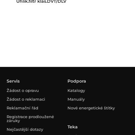
Uhlík.filtr klas.DVT/DLV
Servis
Podpora
Žádost o opravu
Katalogy
Žádost o reklamaci
Manuály
Reklamační řád
Nové energetické štítky
Registrace prodloužené
záruky
Teka
Nejčastější dotazy