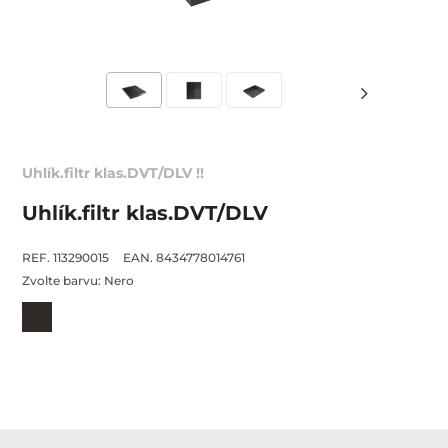
Uhlík.filtr klas.DVT/DLV !!
Uhlík.filtr klas.DVT/DLV
REF. 113290015
EAN. 8434778014761
Zvolte barvu:
Nero