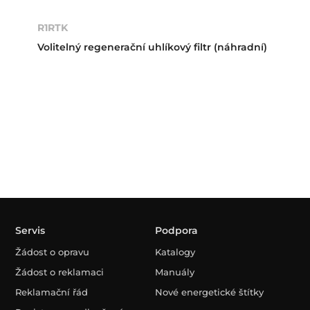
R1RTK
Volitelný regenerační uhlíkový filtr (náhradní)
Servis
Podpora
Žádost o opravu
Katalogy
Žádost o reklamaci
Manuály
Reklamační řád
Nové energetické štítky