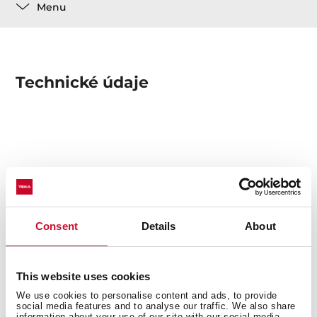
Menu
Technické údaje
Mohlo by se vám líbit
Consent
Details
About
Produktový list
This website uses cookies
Snímky s vysokým rozlišením
We use cookies to personalise content and ads, to provide
social media features and to analyse our traffic. We also share
information about your use of our site with our social media,