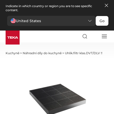
Indicate in which country or region you are to see specific
content.
United States
Go
Kuchyně
>
Náhradní díly do kuchyně
>
Uhlík.filtr klas.DVT/DLV !!