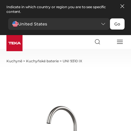
Indicate in which country or region you are to see specific
content.
United States
Go
Kuchyně
>
Kuchyňské baterie
>
UNI 9310 IX