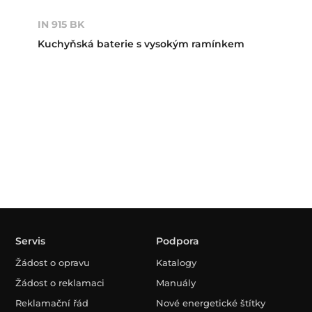
IN 915 BK
Kuchyňská baterie s vysokým ramínkem
Servis
Podpora
Žádost o opravu
Katalogy
Žádost o reklamaci
Manuály
Reklamační řád
Nové energetické štítky