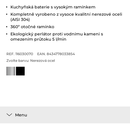
Kuchyňská baterie s vysokým ramínkem
Kompletně vyrobeno z vysoce kvalitní nerezové oceli
(AISI 304)
360º otočné ramínko
Ekologický perlátor proti vodnímu kameni s
omezením průtoku 5 l/min
REF. 116030070
EAN. 8434778033854
Zvolte barvu:
Nerezová ocel
Menu