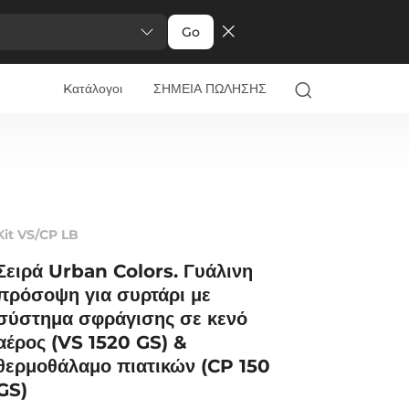
Go
Kατάλογοι
ΣΗΜΕΙΑ ΠΩΛΗΣΗΣ
Kit VS/CP LB
Σειρά Urban Colors. Γυάλινη
πρόσοψη για συρτάρι με
σύστημα σφράγισης σε κενό
αέρος (VS 1520 GS) &
θερμοθάλαμο πιατικών (CP 150
GS)