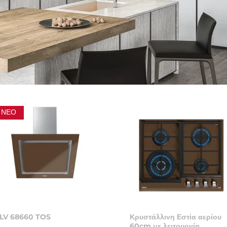
ΝΈΟ
LV 68660 TOS
Κρυστάλλινη Εστία αερίου
60cm με λειτουργία