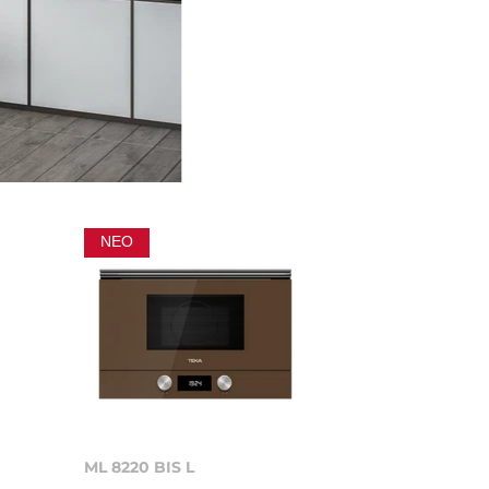
ΝΈΟ
ML 8220 BIS L