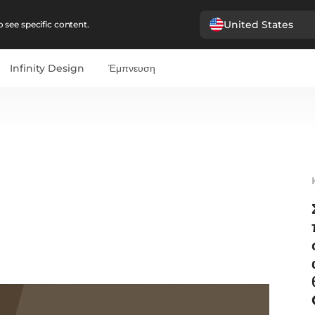
United States
 see specific content.
Infinity Design
Έμπνευση