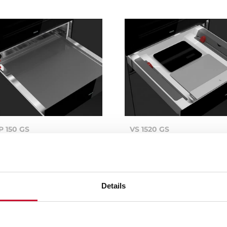
P 150 GS
VS 1520 GS
ερμοθάλαμος πιατικών με
VS 1520 GS. Σύστημα
υθμιζόμενο θερμοστάτη και...
σφράγισης σε κενό αέρος.
Details