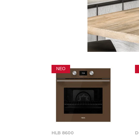
ΝΈΟ
HLB 8600
D