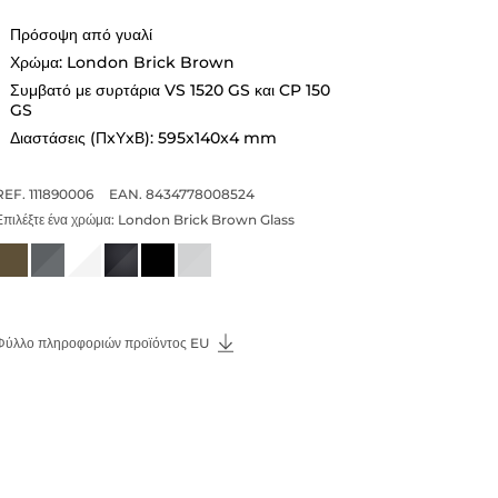
Πρόσοψη από γυαλί
Χρώμα: London Brick Brown
Συμβατό με συρτάρια VS 1520 GS και CP 150
GS
Διαστάσεις (ΠxΥxΒ): 595x140x4 mm
REF. 111890006
EAN. 8434778008524
Επιλέξτε ένα χρώμα:
London Brick Brown Glass
Φύλλο πληροφοριών προϊόντος EU