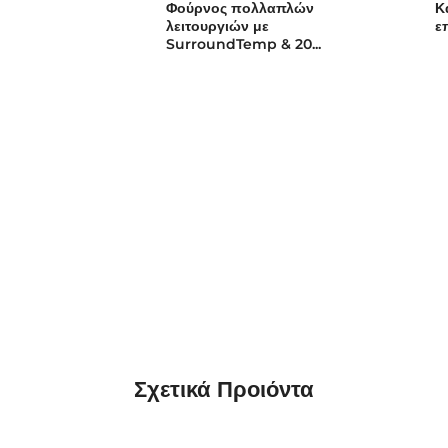
Φούρνος πολλαπλών
Κ
λειτουργιών με
ε
SurroundTemp & 20...
Σχετικά
Προιόντα