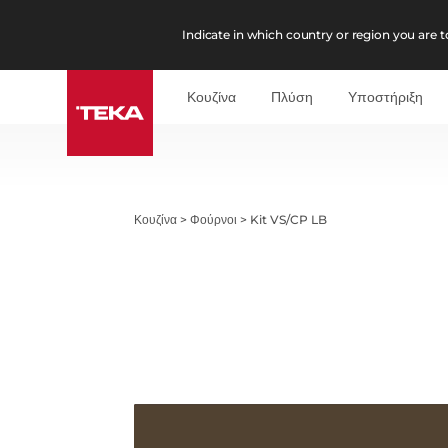
Indicate in which country or region you are to
Κουζίνα
Πλύση
Υποστήριξη
Κουζίνα
>
Φούρνοι
>
Kit VS/CP LB