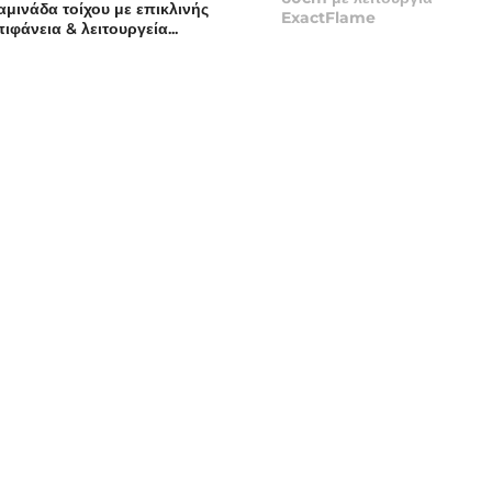
αμινάδα τοίχου με επικλινής
ExactFlame
πιφάνεια & λειτουργεία...