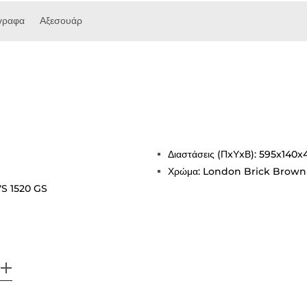
γραφα
Αξεσουάρ
Διαστάσεις (ΠxΥxΒ): 595x140
Χρώμα: London Brick Brown
VS 1520 GS