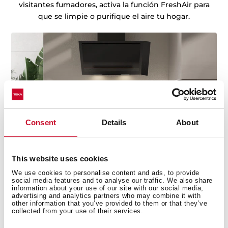
visitantes fumadores, activa la función FreshAir para
que se limpie o purifique el aire tu hogar.
Consent
Details
About
This website uses cookies
We use cookies to personalise content and ads, to provide
social media features and to analyse our traffic. We also share
information about your use of our site with our social media,
Descubre las mejores recetas para el día a
advertising and analytics partners who may combine it with
día
other information that you’ve provided to them or that they’ve
collected from your use of their services.
¿Necesitas inspiración a la hora de cocinar? Descubre