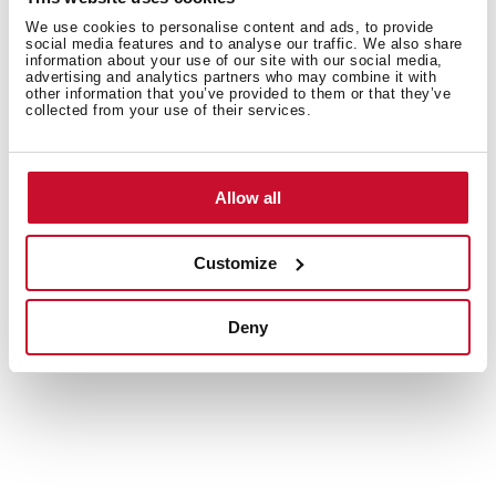
Premio Internacional Good Design, el Premio Europeo
We use cookies to personalise content and ads, to provide
de Diseño de Producto y el Premio Internacional de
social media features and to analyse our traffic. We also share
information about your use of our site with our social media,
Diseño.
advertising and analytics partners who may combine it with
other information that you’ve provided to them or that they’ve
collected from your use of their services.
Allow all
Customize
Deny