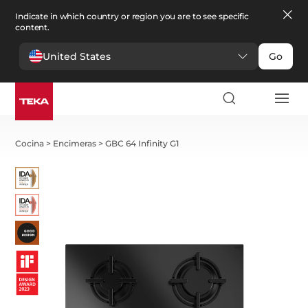
Indicate in which country or region you are to see specific
content.
United States
Go
Cocina
>
Encimeras
>
GBC 64 Infinity G1