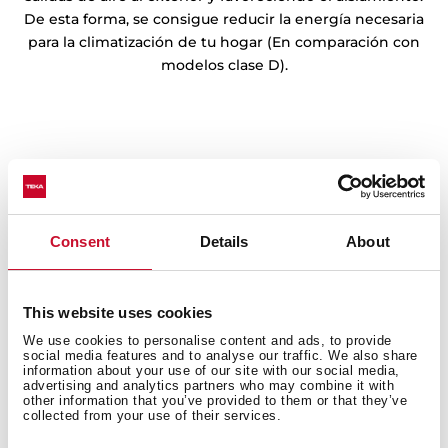
De esta forma, se consigue reducir la energía necesaria
para la climatización de tu hogar (En comparación con
modelos clase D).
Consent
Details
About
This website uses cookies
We use cookies to personalise content and ads, to provide
social media features and to analyse our traffic. We also share
information about your use of our site with our social media,
advertising and analytics partners who may combine it with
Instalación paso a paso
other information that you’ve provided to them or that they’ve
collected from your use of their services.
Aprende a instalar la serie modular VarioPro con este