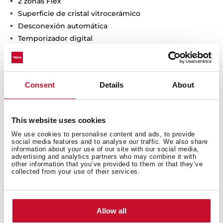
2 zonas Flex
Superficie de cristal vitrocerámico
Desconexión automática
Temporizador digital
Bloqueo de seguridad para niños
Indicador residual de calor
Administración de potencia
Consent
Details
About
Kit de empotramiento de fácil instalación
Potencia total: 7.200 W.
This website uses cookies
We use cookies to personalise content and ads, to provide
social media features and to analyse our traffic. We also share
information about your use of our site with our social media,
advertising and analytics partners who may combine it with
other information that you’ve provided to them or that they’ve
collected from your use of their services.
Allow all