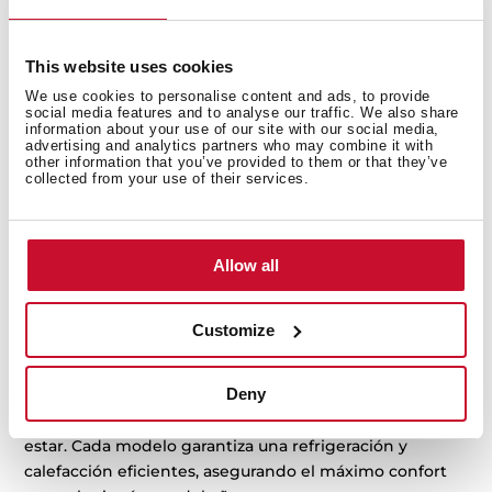
elegante. Los aires acondicionados Teka están
diseñados para crear un ambiente agradable mientras
se integran perfectamente en tu hogar. Descubre
This website uses cookies
nuestra gama y encuentra la solución ideal para
We use cookies to personalise content and ads, to provide
social media features and to analyse our traffic. We also share
disfrutar de confort durante todo el año: tanto en los
information about your use of our site with our social media,
días más calurosos del verano como en las noches más
advertising and analytics partners who may combine it with
other information that you’ve provided to them or that they’ve
frías del invierno, Teka mantiene tu espacio
collected from your use of their services.
exactamente como te gusta.
Tipos de aires acondicionados
Teka
Allow all
Aires acondicionados Split para cualquier
tamaño de estancia
Customize
Nuestros aires acondicionados Split están diseñados
Deny
para adaptarse a diferentes tamaños de estancia,
desde espacios compactos hasta amplias zonas de
estar. Cada modelo garantiza una refrigeración y
calefacción eficientes, asegurando el máximo confort