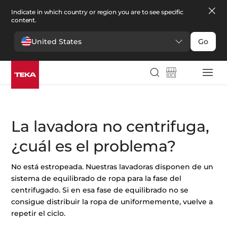
Indicate in which country or region you are to see specific
content.
United States
Go
Servicios al cliente
>
Preguntas frecuentes
>
Lavadoras
>
La
lavadora no centrifuga, ¿cuál es el problema?
La lavadora no centrifuga,
¿cuál es el problema?
No está estropeada. Nuestras lavadoras disponen de un
sistema de equilibrado de ropa para la fase del
centrifugado. Si en esa fase de equilibrado no se
consigue distribuir la ropa de uniformemente, vuelve a
repetir el ciclo.