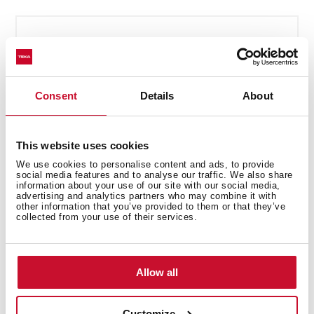
Atención al cliente
De lunes a viernes, de
09:00 a 18:00 horas
Consent
Details
About
This website uses cookies
We use cookies to personalise content and ads, to provide
Solicitar
Hablar con
Consultar
social media features and to analyse our traffic. We also share
reparación
un agente
otras dudas
information about your use of our site with our social media,
advertising and analytics partners who may combine it with
other information that you’ve provided to them or that they’ve
collected from your use of their services.
Manuales de usuario
Los manuales de instrucciones se incluyen al comprar
Allow all
el producto. Pero si lo has perdido o no lo encuentras,
puedes descargarlo aquí.
Customize