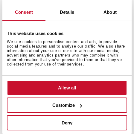
Consent
Details
About
Solicitar
Hablar con
Consultar
reparación
un agente
otras dudas
This website uses cookies
We use cookies to personalise content and ads, to provide
Manuales de usuario
social media features and to analyse our traffic. We also share
information about your use of our site with our social media,
Los manuales de instrucciones se incluyen al comprar
advertising and analytics partners who may combine it with
other information that you’ve provided to them or that they’ve
el producto. Pero si lo has perdido o no lo encuentras,
collected from your use of their services.
puedes descargarlo aquí.
Allow all
Por ejemplo: RLF 74960 SS ó 113430057
Customize
Encuentra tu Servicio Técnico
Deny
Nuestros servicios técnicos oficiales están a su
disposición siempre que necesite cualquier tipo de