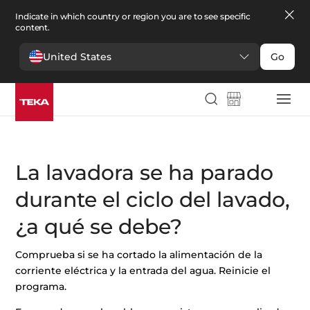
Indicate in which country or region you are to see specific
content.
United States
Go
Servicios al cliente
>
Preguntas frecuentes
>
Lavadoras
>
La
lavadora se ha parado durante el ciclo del lavado, ¿a qué se debe?
La lavadora se ha parado
durante el ciclo del lavado,
¿a qué se debe?
Comprueba si se ha cortado la alimentación de la
corriente eléctrica y la entrada del agua. Reinicie el
programa.