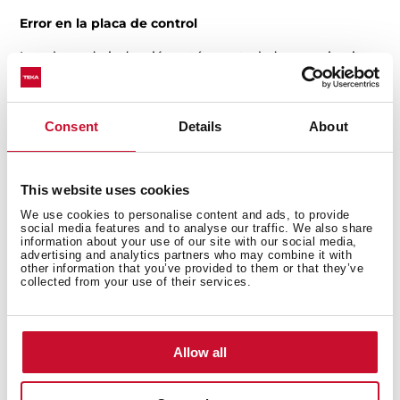
Error en la placa de control
Las placas de inducción están controladas por circuitos
electrónicos. Si hay un problema con la placa de
control que regula la zona mediana, la detección de
recipientes podría no funcionar correctamente.
Consent
Details
About
Solución
: Si el problema persiste, incluso con
diferentes recipientes y después de comprobar el
This website uses cookies
tamaño adecuado, es posible que haya un problema en
la placa de control. En este caso, es recomendable
We use cookies to personalise content and ads, to provide
social media features and to analyse our traffic. We also share
contactar con un técnico para una revisión más
information about your use of our site with our social media,
detallada del sistema electrónico.
advertising and analytics partners who may combine it with
other information that you’ve provided to them or that they’ve
collected from your use of their services.
Configuración o modo de seguridad
Algunas placas de inducción tienen modos de
seguridad o bloqueo para ciertas zonas. Esto podría
Allow all
estar limitando la funcionalidad de la zona mediana.
Solución
: Revisa el manual del usuario para asegurarte