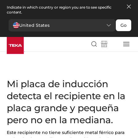
Indicate in which country or region you are to see specific
content.
United States
Go
Servicios al cliente
>
Preguntas frecuentes
>
Placas
>
Inducción
>
Mi placa de inducción detecta el recipiente en la placa grande y
pequeña pero no en la mediana.
Mi placa de inducción
detecta el recipiente en la
placa grande y pequeña
pero no en la mediana.
Este recipiente no tiene suficiente metal férrico para