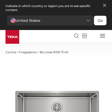
Indicate in which country or region you are to see specific
content.
United States
Go
Cocina
>
Fregaderos
>
Be Linea RS15 71.40