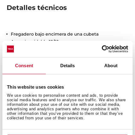
Detalles técnicos
Fregadero bajo encimera de una cubeta
Acero inoxidable 18/10
Radio cubeta R15 para facilitar la limpieza y
evacuación del agua
Desagüe con válvula canasta 3½” y sifón
Consent
Details
About
Accesorios de fijación
Chapa de gran espesor
SilentSmart, reduce un 50% la rumorosidad
This website uses cookies
Profundidad de la cubeta 200 mm
We use cookies to personalise content and ads, to provide
Mueble de 80 cm
social media features and to analyse our traffic. We also share
information about your use of our site with our social media,
advertising and analytics partners who may combine it with
other information that you’ve provided to them or that they’ve
collected from your use of their services.