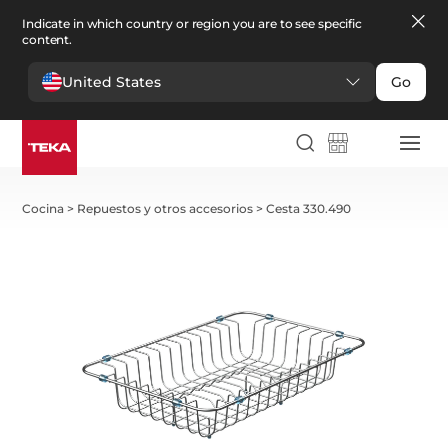
Indicate in which country or region you are to see specific
content.
United States
Go
Cocina
>
Repuestos y otros accesorios
>
Cesta 330.490