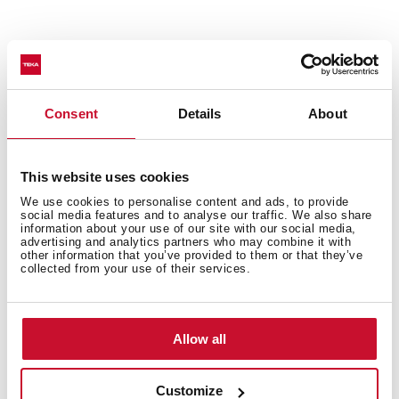
Repuestos y recambios
Para cualquier incidencia, reparación o compra de un
Consent
Details
About
recambio original, recomendamos acudir siempre a un
Servicio Técnico Oficial acreditado por Teka.
This website uses cookies
We use cookies to personalise content and ads, to provide
social media features and to analyse our traffic. We also share
information about your use of our site with our social media,
Solicita un servicio
advertising and analytics partners who may combine it with
other information that you’ve provided to them or that they’ve
Para solicitar un servicio puedes contactar
collected from your use of their services.
con nosotros en el horario de atención al
cliente o rellenar el formulario online.
Allow all
Customize