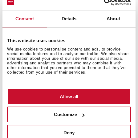
Indicador de falta de sal
Clasificación energética: E
Nível de ruido: 49 dBA
Consent
Details
About
This website uses cookies
We use cookies to personalise content and ads, to provide
social media features and to analyse our traffic. We also share
information about your use of our site with our social media,
advertising and analytics partners who may combine it with
other information that you’ve provided to them or that they’ve
collected from your use of their services.
Medidas generales
Allow all
Customize
Hoja de producto
Deny