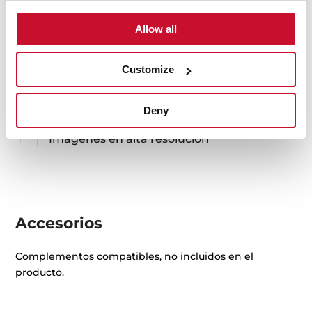
Allow all
Instrucciones de instalación
Guía de mantenimiento y limpieza
Customize
Ficha de producto
Deny
Dibujo técnico
Imágenes en alta resolución
Accesorios
Complementos compatibles, no incluidos en el
producto.