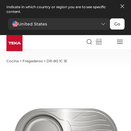
Indicate in which country or region you are to see specific
content.
United States
Go
Cocina
>
Fregaderos
>
DR-80 1C 1E