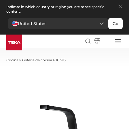
Indicate in which country or region you are to see specific
content.
United States
Go
Cocina
>
Grifería de cocina
>
IC 915