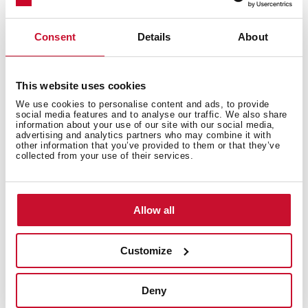
También te puede interesar
Consent
Details
About
Manual de usuario
This website uses cookies
Ficha de producto
We use cookies to personalise content and ads, to provide
social media features and to analyse our traffic. We also share
information about your use of our site with our social media,
Dibujo técnico
advertising and analytics partners who may combine it with
other information that you’ve provided to them or that they’ve
Imágenes en alta resolución
collected from your use of their services.
Allow all
Customize
Repuestos y recambios
Deny
Para cualquier incidencia, reparación o compra de un
recambio original, recomendamos acudir siempre a un