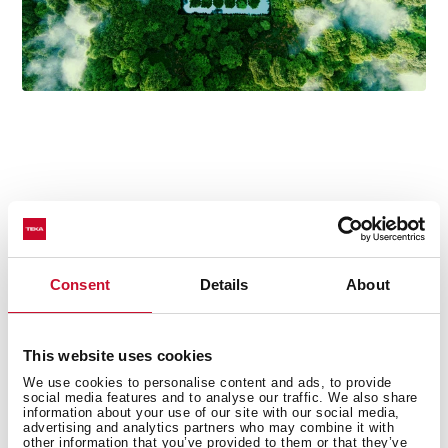
Detalles técnicos
Consent
Details
About
Urban Colors Edition
Microondas con grill integrable
This website uses cookies
3 funciones de cocinado
We use cookies to personalise content and ads, to provide
social media features and to analyse our traffic. We also share
1 memoria
information about your use of our site with our social media,
5 niveles de potencia, 750 W
advertising and analytics partners who may combine it with
other information that you’ve provided to them or that they’ve