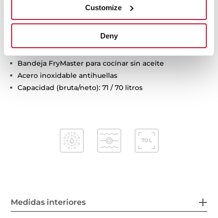
Soportes cromados con 5 niveles de cocción
Customize
Puerta 3 cristales
Sistema de seguridad de desconexión automática
Deny
Precalentamiento rápido manual
Bandeja profunda antivuelco
Bandeja FryMaster para cocinar sin aceite
Acero inoxidable antihuellas
Capacidad (bruta/neto): 71 / 70 litros
Medidas interiores