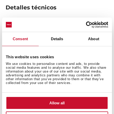
Detalles técnicos
Serie Neo
Horno pirolítico multifunción
Consent
Details
About
Función AirFry para resultados crujientes
Funciones Chef para programas automáticos
Sistema ThermoSeal para una temperatura estable en
This website uses cookies
el interior
We use cookies to personalise content and ads, to provide
Esmalte BrightClean para una durabilidad superior
social media features and to analyse our traffic. We also share
information about your use of our site with our social media,
Sistema FastClick para los soportes de las bandejas
advertising and analytics partners who may combine it with
Pantalla LED más amplia
other information that you’ve provided to them or that they’ve
collected from your use of their services.
8 funciones de cocción
Sistema de autolimpieza por pirólisis y sistema
automático HydroClean
Hasta 300 °C de cocción
Allow all
Mandos escamoteables